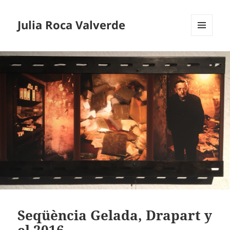
Julia Roca Valverde
MENÚ
Y
WIDGETS
Seqüència Gelada, Drapart y