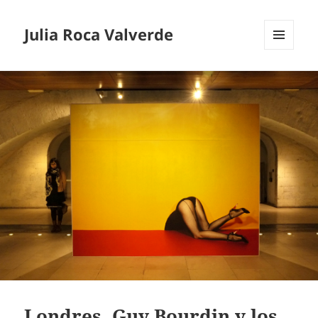
Julia Roca Valverde
MENÚ
Y
WIDGETS
Londres, Guy Bourdin y los